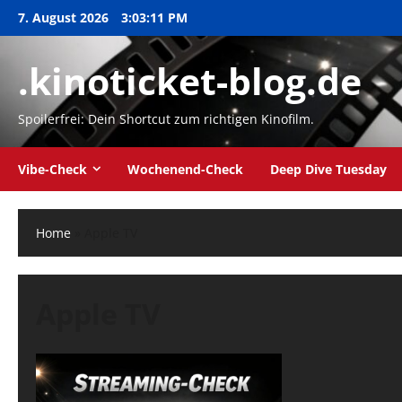
Zum
7. August 2026
3:03:12 PM
Inhalt
springen
.kinoticket-blog.de
Spoilerfrei: Dein Shortcut zum richtigen Kinofilm.
Vibe-Check
Wochenend-Check
Deep Dive Tuesday
Home
»
Apple TV
Apple TV