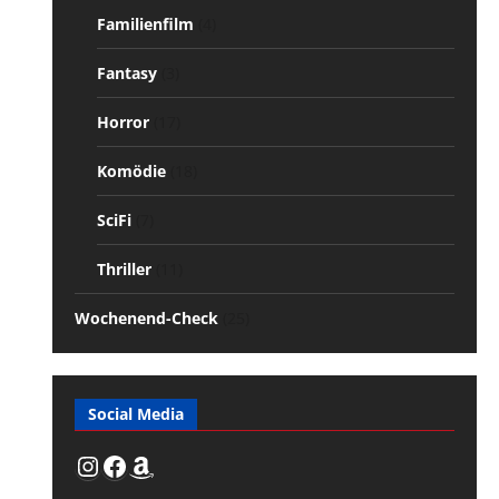
Familienfilm
(4)
Fantasy
(3)
Horror
(17)
Komödie
(18)
SciFi
(7)
Thriller
(11)
Wochenend-Check
(25)
Social Media
Instagram
Facebook
Amazon