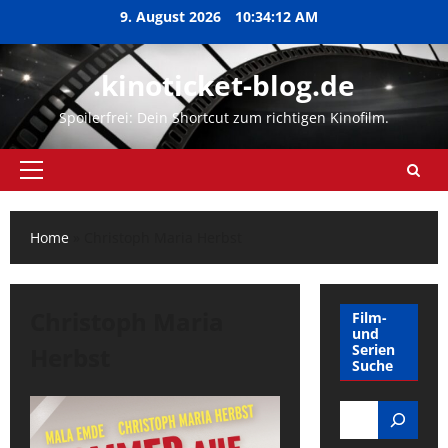
Zum
9. August 2026
10:34:12 AM
Inhalt
springen
.kinoticket-blog.de
Spoilerfrei: Dein Shortcut zum richtigen Kinofilm.
Primäres
Menü
Home
»
Christoph Maria Herbst
Christoph Maria
Film-
und
Serien
Herbst
Suche
Search