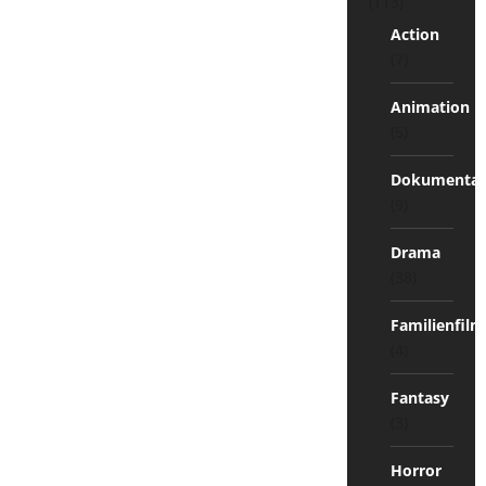
(113)
Action
(7)
Animation
(5)
Dokumentat
(9)
Drama
(38)
Familienfilm
(4)
Fantasy
(3)
Horror