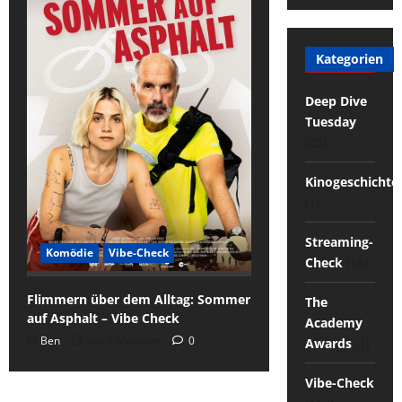
Kategorien
Deep Dive
Tuesday
(25)
Kinogeschichte
(1)
Streaming-
Komödie
Vibe-Check
Check
(18)
Flimmern über dem Alltag: Sommer
The
auf Asphalt – Vibe Check
Academy
Ben
vor 2 Monaten
0
Awards
(1)
Vibe-Check