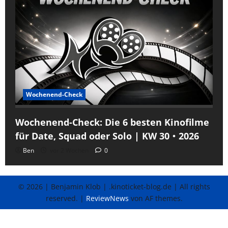
Wochenend-Check
Wochenend-Check: Die 6 besten Kinofilme
für Date, Squad oder Solo | KW 30・2026
Ben
vor 2 Wochen
0
© 2026 | Benjamin Klob | .kinoticket-blog.de | All rights
reserved.
|
ReviewNews
von AF themes.