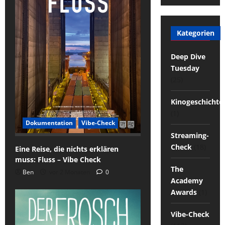
Kategorien
Deep Dive
Tuesday
(25)
Kinogeschichte
(1)
Dokumentation
Vibe-Check
Streaming-
Check
(18)
Eine Reise, die nichts erklären
muss: Fluss – Vibe Check
The
Ben
vor 2 Monaten
0
Academy
Awards
(1)
Vibe-Check