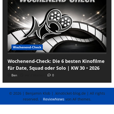
Wochenend-Check
Wochenend-Check: Die 6 besten Kinofilme
für Date, Squad oder Solo | KW 30・2026
Ben
vor 2 Wochen
0
© 2026 | Benjamin Klob | .kinoticket-blog.de | All rights
reserved.
|
ReviewNews
von AF themes.