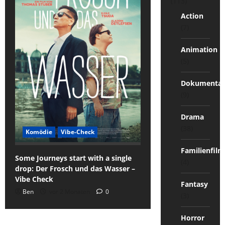
(113)
Action
(7)
Animation
(5)
Dokumentat
(9)
Drama
(38)
Komödie
Vibe-Check
Familienfilm
Some Journeys start with a single
(4)
drop: Der Frosch und das Wasser –
Vibe Check
Fantasy
Ben
vor 2 Monaten
0
(3)
Horror