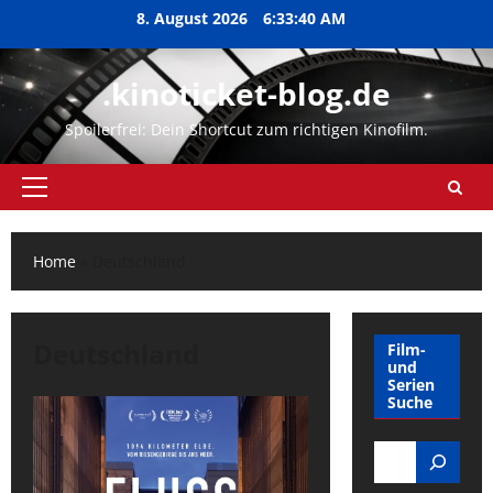
Zum
8. August 2026
6:33:40 AM
Inhalt
springen
.kinoticket-blog.de
Spoilerfrei: Dein Shortcut zum richtigen Kinofilm.
Primäres
Menü
Home
»
Deutschland
Deutschland
Film-
und
Serien
Suche
Search