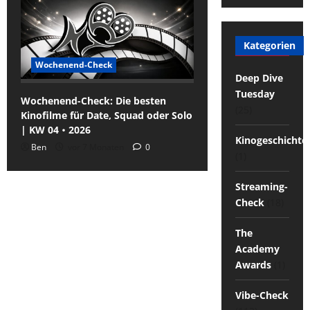
Kategorien
Wochenend-Check
Deep Dive
Tuesday
Wochenend-Check: Die besten
(25)
Kinofilme für Date, Squad oder Solo
| KW 04・2026
Kinogeschichte
Ben
vor 7 Monaten
0
(1)
Streaming-
Check
(18)
The
Academy
Awards
(1)
Vibe-Check