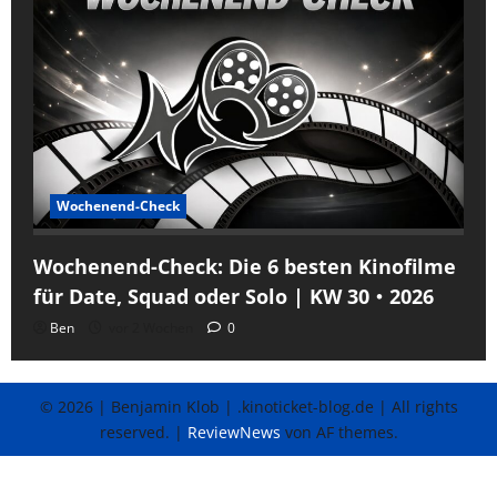
Wochenend-Check
Wochenend-Check: Die 6 besten Kinofilme
für Date, Squad oder Solo | KW 30・2026
Ben
vor 2 Wochen
0
© 2026 | Benjamin Klob | .kinoticket-blog.de | All rights
reserved.
|
ReviewNews
von AF themes.