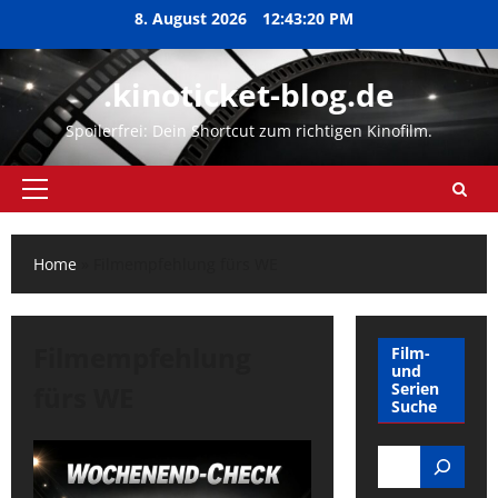
Zum
8. August 2026
12:43:21 PM
Inhalt
springen
.kinoticket-blog.de
Spoilerfrei: Dein Shortcut zum richtigen Kinofilm.
Primäres
Menü
Home
»
Filmempfehlung fürs WE
Filmempfehlung
Film-
und
Serien
fürs WE
Suche
Search