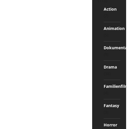
(113)
Action
(7)
Animation
(5)
Dokumentat
(9)
Drama
(38)
Familienfilm
(4)
Fantasy
(3)
Horror