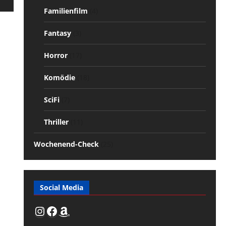
Familienfilm
(4)
Fantasy
(3)
Horror
(17)
Komödie
(18)
SciFi
(7)
Thriller
(11)
Wochenend-Check
(25)
Social Media
Instagram
Facebook
Amazon