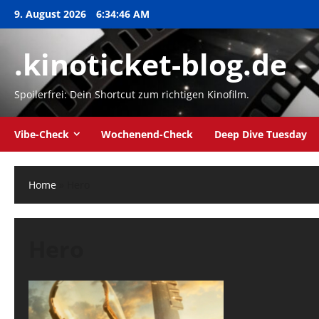
Zum
9. August 2026
6:34:47 AM
Inhalt
springen
.kinoticket-blog.de
Spoilerfrei: Dein Shortcut zum richtigen Kinofilm.
Vibe-Check
Wochenend-Check
Deep Dive Tuesday
Home
»
Hero
Hero