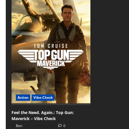
Action
Vibe-Check
Feel the Need. Again.: Top Gun:
Maverick – Vibe Check
Ben
vor 3 Monaten
0