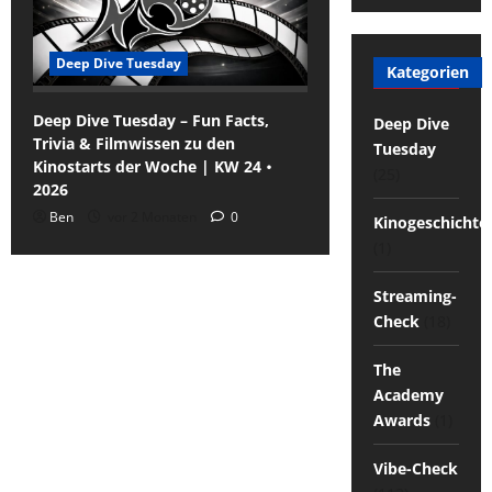
Deep Dive Tuesday
Kategorien
Deep Dive Tuesday – Fun Facts,
Deep Dive
Trivia & Filmwissen zu den
Tuesday
Kinostarts der Woche | KW 24・
(25)
2026
Ben
vor 2 Monaten
0
Kinogeschichte
(1)
Streaming-
Check
(18)
The
Academy
Awards
(1)
Vibe-Check