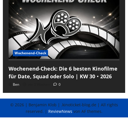
Wochenend-Check
Wochenend-Check: Die 6 besten Kinofilme
für Date, Squad oder Solo | KW 30・2026
Ben
vor 2 Wochen
0
© 2026 | Benjamin Klob | .kinoticket-blog.de | All rights
reserved.
|
ReviewNews
von AF themes.