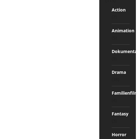
(113)
Action
(7)
Animation
(5)
Dokumentat
(9)
Drama
(38)
Familienfilm
(4)
Fantasy
(3)
Horror