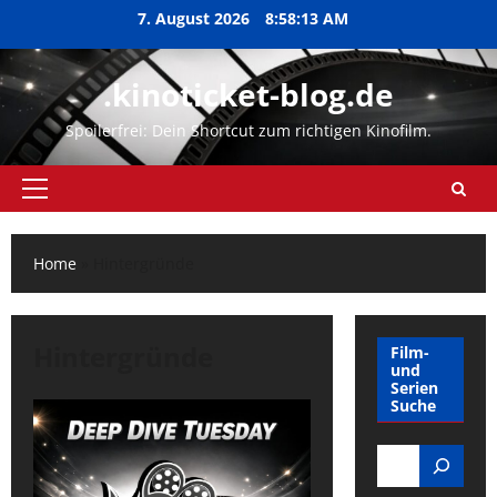
Zum
7. August 2026
8:58:14 AM
Inhalt
springen
.kinoticket-blog.de
Spoilerfrei: Dein Shortcut zum richtigen Kinofilm.
Primäres
Menü
Home
»
Hintergründe
Hintergründe
Film-
und
Serien
Suche
Search