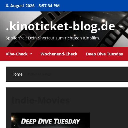
Zum
6. August 2026
5:57:35 PM
Inhalt
springen
.kinoticket-blog.de
Spoilerfrei: Dein Shortcut zum richtigen Kinofilm.
Vibe-Check
Wochenend-Check
Deep Dive Tuesday
Home
»
Indie-Movies
Indie-Movies