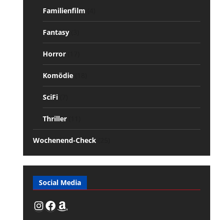
Familienfilm
(4)
Fantasy
(3)
Horror
(17)
Komödie
(18)
SciFi
(7)
Thriller
(11)
Wochenend-Check
(25)
Social Media
Instagram
Facebook
Amazon