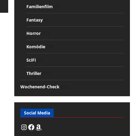
Familienfilm
(4)
Fantasy
(3)
Horror
(17)
Komödie
(18)
SciFi
(7)
Thriller
(11)
Wochenend-Check
(25)
Social Media
Instagram
Facebook
Amazon