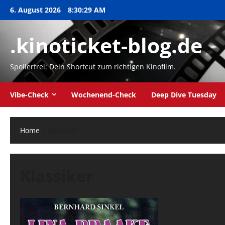
Zum
6. August 2026
8:30:30 AM
Inhalt
springen
.kinoticket-blog.de
Spoilerfrei: Dein Shortcut zum richtigen Kinofilm.
Vibe-Check
Wochenend-Check
Deep Dive Tuesday
Home
»
Klassiker
Klassiker