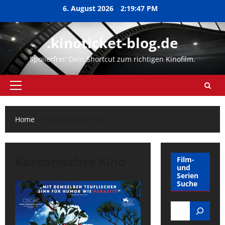
Zum
6. August 2026
2:19:48 PM
Inhalt
springen
.kinoticket-blog.de
Spoilerfrei: Dein Shortcut zum richtigen Kinofilm.
Primäres
Menü
Home
»
Koreanisches Kino
Koreanisches Kino
Film-
und
Serien
Suche
Search