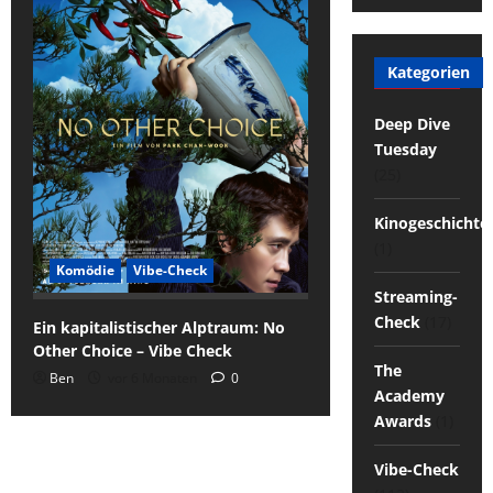
Kategorien
Deep Dive
Tuesday
(25)
Kinogeschichte
(1)
Komödie
Vibe-Check
Streaming-
Check
(17)
Ein kapitalistischer Alptraum: No
Other Choice – Vibe Check
The
Ben
vor 6 Monaten
0
Academy
Awards
(1)
Vibe-Check