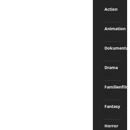
(113)
Action
(7)
Animation
(5)
Dokumentat
(9)
Drama
(38)
Familienfilm
(4)
Fantasy
(3)
Horror