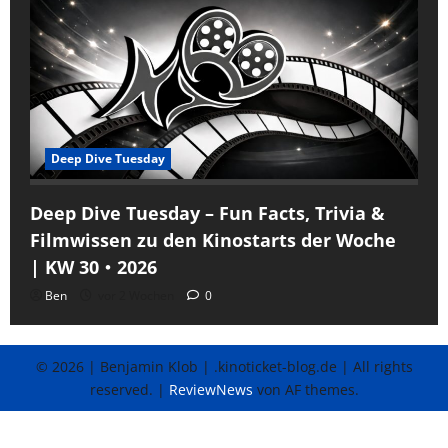
Deep Dive Tuesday
Deep Dive Tuesday – Fun Facts, Trivia &
Filmwissen zu den Kinostarts der Woche
| KW 30・2026
Ben
vor 2 Wochen
0
© 2026 | Benjamin Klob | .kinoticket-blog.de | All rights
reserved.
|
ReviewNews
von AF themes.