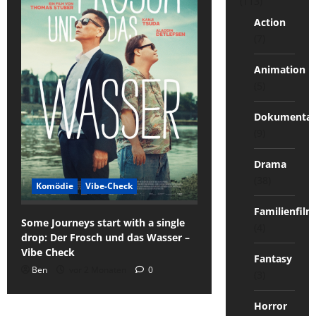
(113)
Action
(7)
Animation
(5)
Dokumentat
(9)
Drama
(38)
Komödie
Vibe-Check
Familienfilm
Some Journeys start with a single
(4)
drop: Der Frosch und das Wasser –
Vibe Check
Fantasy
Ben
vor 2 Monaten
0
(3)
Horror