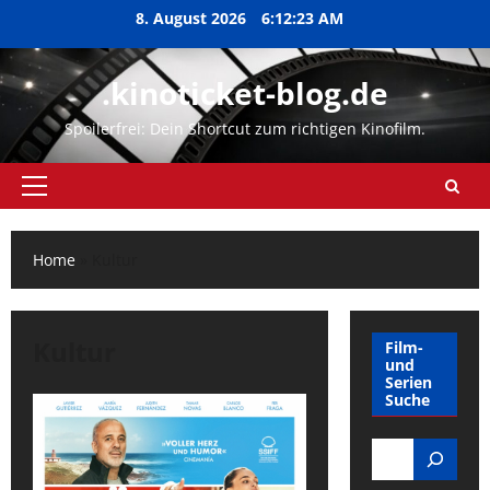
Zum
8. August 2026
6:12:24 AM
Inhalt
springen
.kinoticket-blog.de
Spoilerfrei: Dein Shortcut zum richtigen Kinofilm.
Primäres
Menü
Home
»
Kultur
Kultur
Film-
und
Serien
Suche
Search