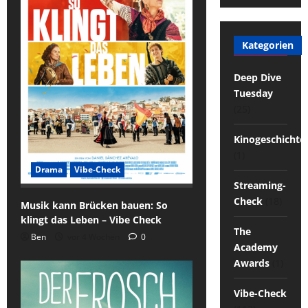
Kategorien
Deep Dive
Tuesday
(25)
Kinogeschichte
(1)
Drama
Vibe-Check
Streaming-
Check
(18)
Musik kann Brücken bauen: So
klingt das Leben – Vibe Check
The
Ben
vor 4 Wochen
0
Academy
Awards
(1)
Vibe-Check