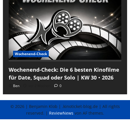
Wochenend-Check
Wochenend-Check: Die 6 besten Kinofilme
für Date, Squad oder Solo | KW 30・2026
Ben
vor 2 Wochen
0
© 2026 | Benjamin Klob | .kinoticket-blog.de | All rights
reserved.
|
ReviewNews
von AF themes.