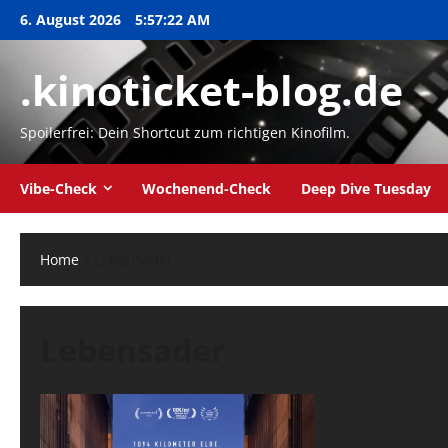
Zum
6. August 2026
5:57:23 AM
Inhalt
springen
.kinoticket-blog.de
Spoilerfrei: Dein Shortcut zum richtigen Kinofilm.
Vibe-Check
Wochenend-Check
Deep Dive Tuesday
Home
»
Lebensader
Lebensader