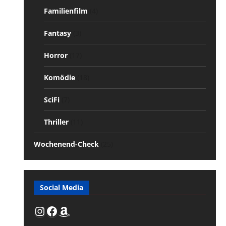
Familienfilm
(4)
Fantasy
(3)
Horror
(17)
Komödie
(18)
SciFi
(7)
Thriller
(11)
Wochenend-Check
(25)
Social Media
Instagram
Facebook
Amazon