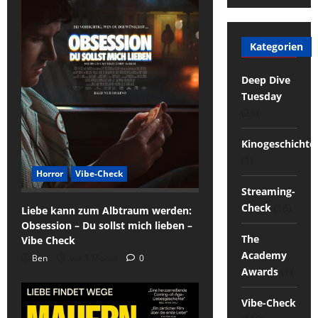
Kategorien
Deep Dive
Tuesday
(25)
Kinogeschichte
(1)
Horror
Vibe-Check
Streaming-
Check
(18)
Liebe kann zum Albtraum werden:
Obsession – Du sollst mich lieben –
The
Vibe Check
Academy
Ben
vor 1 Monat
0
Awards
(1)
Vibe-Check