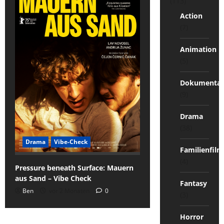
(113)
Action
(7)
Animation
(5)
Dokumentat
(9)
Drama
(38)
Drama
Vibe-Check
Familienfilm
(4)
Pressure beneath Surface: Mauern
aus Sand – Vibe Check
Fantasy
Ben
vor 2 Monaten
0
(3)
Horror