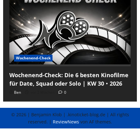
Wochenend-Check
Wochenend-Check: Die 6 besten Kinofilme
für Date, Squad oder Solo | KW 30・2026
Ben
vor 2 Wochen
0
© 2026 | Benjamin Klob | .kinoticket-blog.de | All rights
reserved.
|
ReviewNews
von AF themes.