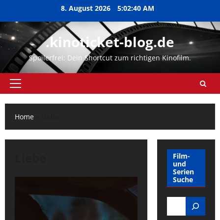
Zum
8. August 2026
5:02:41 AM
Inhalt
springen
.kinoticket-blog.de
Spoilerfrei: Dein Shortcut zum richtigen Kinofilm.
Primäres
Menü
Home
»
Liebe
Liebe
Film-
und
Serien
Suche
Search