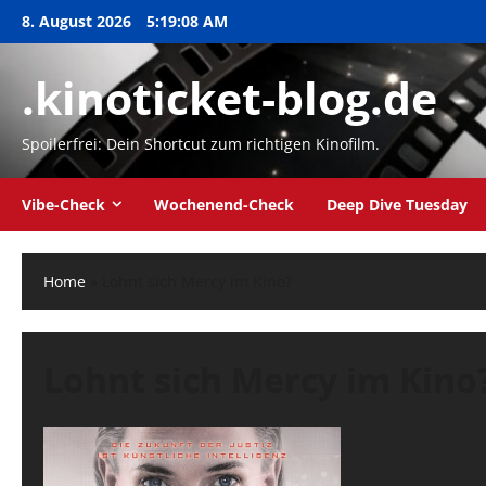
Zum
8. August 2026
5:19:09 AM
Inhalt
springen
.kinoticket-blog.de
Spoilerfrei: Dein Shortcut zum richtigen Kinofilm.
Vibe-Check
Wochenend-Check
Deep Dive Tuesday
Home
»
Lohnt sich Mercy im Kino?
Lohnt sich Mercy im Kino