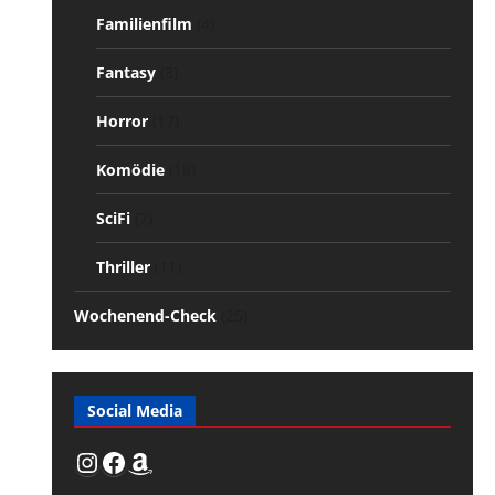
Familienfilm
(4)
Fantasy
(3)
Horror
(17)
Komödie
(18)
SciFi
(7)
Thriller
(11)
Wochenend-Check
(25)
Social Media
Instagram
Facebook
Amazon