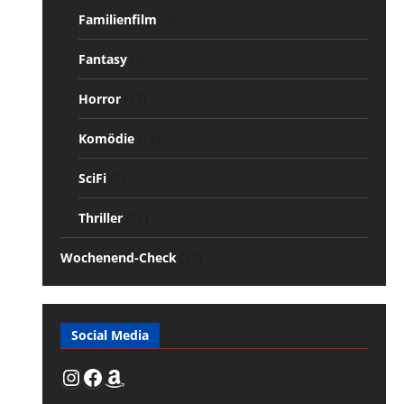
Familienfilm
(4)
Fantasy
(3)
Horror
(17)
Komödie
(18)
SciFi
(7)
Thriller
(11)
Wochenend-Check
(25)
Social Media
Instagram
Facebook
Amazon