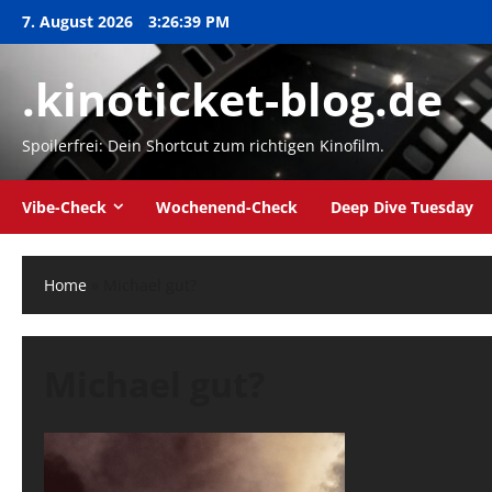
Zum
7. August 2026
3:26:39 PM
Inhalt
springen
.kinoticket-blog.de
Spoilerfrei: Dein Shortcut zum richtigen Kinofilm.
Vibe-Check
Wochenend-Check
Deep Dive Tuesday
Home
»
Michael gut?
Michael gut?