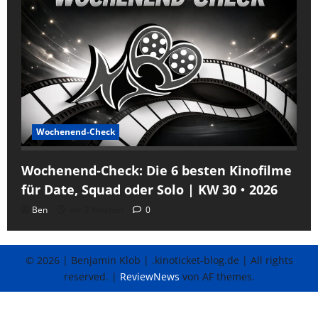
Wochenend-Check
Wochenend-Check: Die 6 besten Kinofilme
für Date, Squad oder Solo | KW 30・2026
Ben
vor 2 Wochen
0
© 2026 | Benjamin Klob | .kinoticket-blog.de | All rights
reserved.
|
ReviewNews
von AF themes.