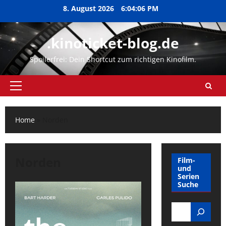
Zum
8. August 2026
6:04:06 PM
Inhalt
springen
.kinoticket-blog.de
Spoilerfrei: Dein Shortcut zum richtigen Kinofilm.
Primäres
Menü
Home
»
Norden
Norden
Film-
und
Serien
Suche
Search