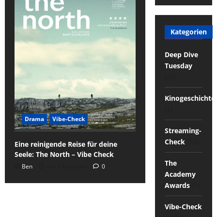
Kategorien
Deep Dive
Tuesday
(25)
Kinogeschichte
(1)
Drama
Vibe-Check
Streaming-
Check
(18)
Eine reinigende Reise für deine
Seele: The North – Vibe Check
The
Ben
vor 2 Monaten
0
Academy
Awards
(1)
Vibe-Check