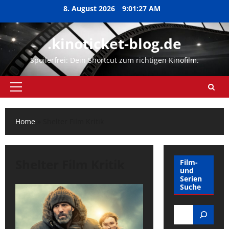
Zum
8. August 2026
9:01:27 AM
Inhalt
springen
.kinoticket-blog.de
Spoilerfrei: Dein Shortcut zum richtigen Kinofilm.
Primäres
Menü
Home
»
Shelter Film Kritik
Shelter Film Kritik
Film-
und
Serien
Suche
Search