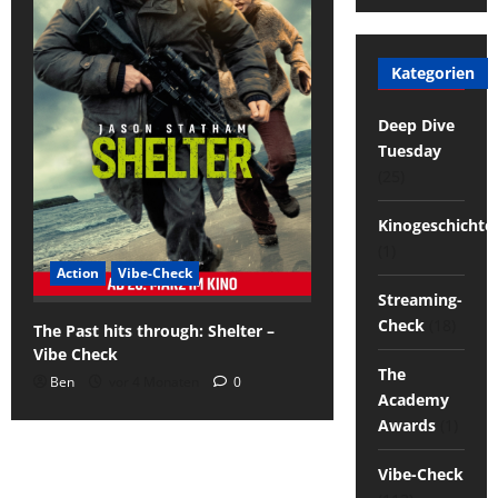
Kategorien
Deep Dive
Tuesday
(25)
Kinogeschichte
(1)
Action
Vibe-Check
Streaming-
Check
(18)
The Past hits through: Shelter –
Vibe Check
The
Ben
vor 4 Monaten
0
Academy
Awards
(1)
Vibe-Check