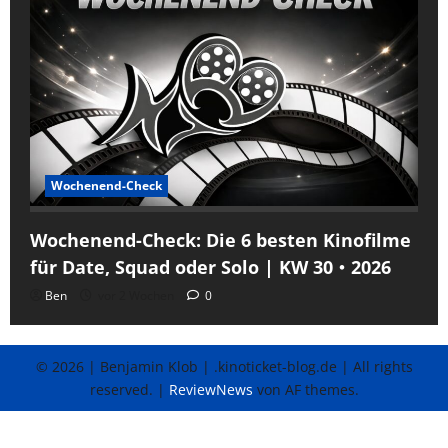
Wochenend-Check
Wochenend-Check: Die 6 besten Kinofilme
für Date, Squad oder Solo | KW 30・2026
Ben
vor 2 Wochen
0
© 2026 | Benjamin Klob | .kinoticket-blog.de | All rights
reserved.
|
ReviewNews
von AF themes.