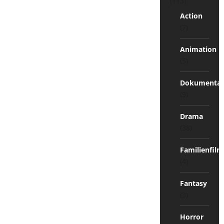
(113)
Action
(7)
Animation
(5)
Dokumentat
(9)
Drama
(38)
Familienfilm
(4)
Fantasy
(3)
Horror