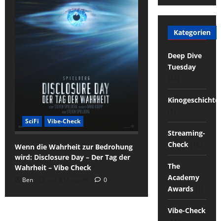
Kategorien
Deep Dive
Tuesday
(25)
Kinogeschichte
(1)
SciFi
Vibe-Check
Streaming-
Check
(18)
Wenn die Wahrheit zur Bedrohung
wird: Disclosure Day – Der Tag der
The
Wahrheit – Vibe Check
Academy
Ben
vor 2 Monaten
0
Awards
(1)
Vibe-Check