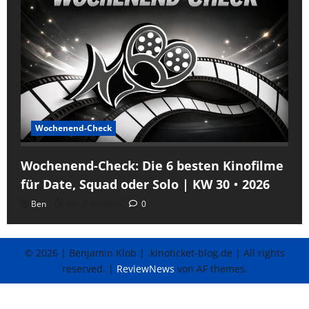
Wochenend-Check
Wochenend-Check: Die 6 besten Kinofilme
für Date, Squad oder Solo | KW 30・2026
Ben
vor 2 Wochen
0
© 2026 | Benjamin Klob | .kinoticket-blog.de | All rights
reserved.
|
ReviewNews
von AF themes.