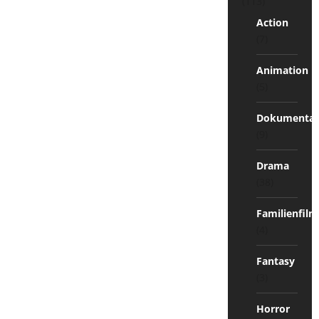
(113)
Action
(7)
Animation
(5)
Dokumentat
(9)
Drama
(38)
Familienfilm
(4)
Fantasy
(3)
Horror