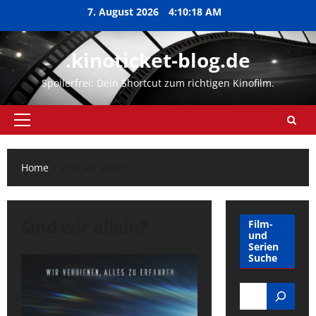
Zum
7. August 2026
4:10:18 AM
Inhalt
springen
.kinoticket-blog.de
Spoilerfrei: Dein Shortcut zum richtigen Kinofilm.
Primäres
Menü
Home
»
Sind wir allein?
Sind wir allein?
Film-
und
Serien
Suche
Search