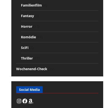
Familienfilm
(4)
Fantasy
(3)
Horror
(17)
Komödie
(18)
SciFi
(7)
Thriller
(11)
Wochenend-Check
(25)
Social Media
Instagram
Facebook
Amazon