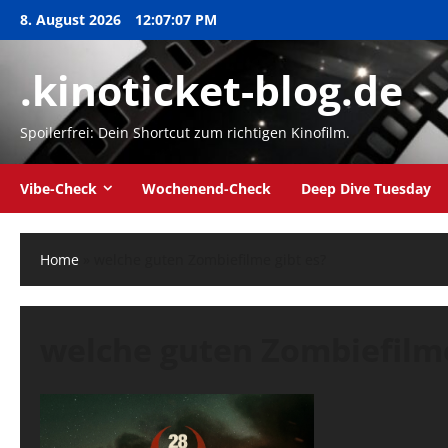
Zum
8. August 2026
12:07:08 PM
Inhalt
springen
.kinoticket-blog.de
Spoilerfrei: Dein Shortcut zum richtigen Kinofilm.
Vibe-Check
Wochenend-Check
Deep Dive Tuesday
Home
»
welche guten Zombiefilme gibt es?
welche guten Zombiefilme