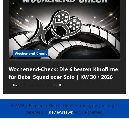
Wochenend-Check
Wochenend-Check: Die 6 besten Kinofilme
für Date, Squad oder Solo | KW 30・2026
Ben
vor 2 Wochen
0
© 2026 | Benjamin Klob | .kinoticket-blog.de | All rights
reserved.
|
ReviewNews
von AF themes.