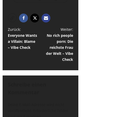
B
Zurück:
Weiter:
Everyone Wants
No rich people
e
a Villain: Blame
porn: Die
i
– Vibe Check
reichste Frau
t
der Welt – Vibe
Check
r
a
g
Schreibe einen
s
Kommentar
n
a
Deine E-Mail-Adresse wird nicht
v
veröffentlicht.
Erforderliche Felder
sind mit
*
markiert