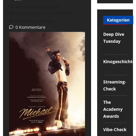
vor 3 Monaten (Letzte
Aktualisierung: vor 3 Monaten)
Kategorien
3 Minuten gelesen
0 Kommentare
Deep Dive
Tuesday
(25)
Kinogeschichte
(1)
Streaming-
Check
(18)
The
Academy
Awards
(1)
Vibe-Check