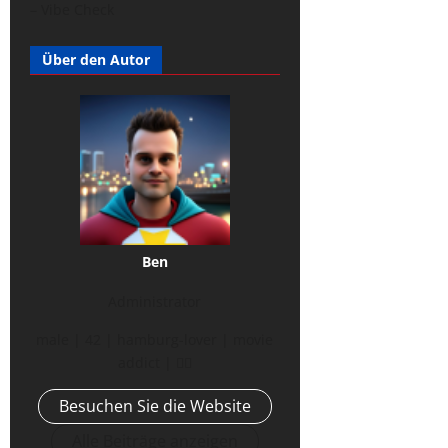
– Vibe Check
Über den Autor
Ben
Administrator
male | 42 | hamburg-lover | movie
addict | 🏳️‍🌈
Besuchen Sie die Website
Alle Beiträge anzeigen