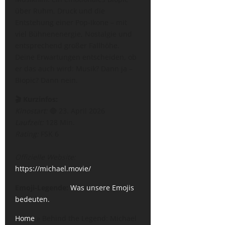
über Ruhm, Druck und die
Entstehung einer Pop-Ikone – mit
viel Bühnenenergie, Nostalgie und
entsprechend großer Fallhöhe.
Deine Erwartungen entscheiden, ob
er das auch wird: Musik? Dann ja –
Biopic? Dann nein.
🎬 Kurzinfos:
Kinostart:
🔴 23. April 2026
Laufzeit:
128 Min.
Rating:
FSK 6
Offizielle Website:
https://michael.movie/
Emoji-Legende:
Was unsere Emojis
bedeuten.
Home
»
Behind the Legend: Michael