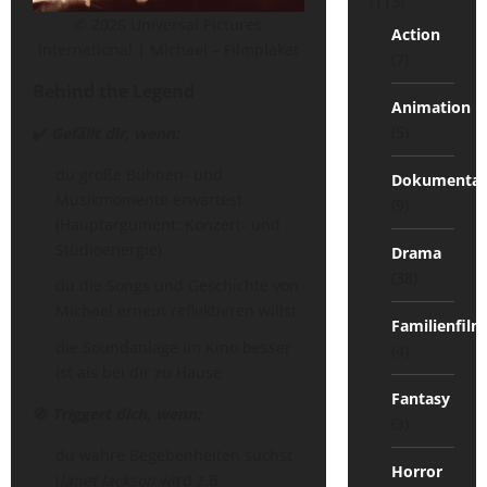
(113)
© 2026 Universal Pictures
Action
International | Michael – Filmplakat
(7)
Behind the Legend
Animation
(5)
✔️
Gefällt dir, wenn:
du große Bühnen- und
Dokumentat
Musikmomente erwartest
(9)
(Hauptargument: Konzert- und
Studioenergie)
Drama
(38)
du die Songs und Geschichte von
Michael erneut reflektieren willst
Familienfilm
die Soundanlage im Kino besser
(4)
ist als bei dir zu Hause
Fantasy
🚫
Triggert dich, wenn:
(3)
du wahre Begebenheiten suchst
Horror
(
Janet Jackson
wird z.B.