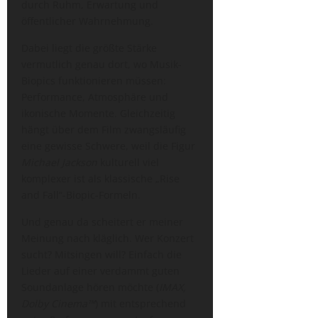
durch Ruhm, Erwartung und
öffentlicher Wahrnehmung.
Dabei liegt die größte Stärke
vermutlich genau dort, wo Musik-
Biopics funktionieren müssen:
Performance, Atmosphäre und
ikonische Momente. Gleichzeitig
hängt über dem Film zwangsläufig
eine gewisse Schwere, weil die Figur
Michael Jackson
kulturell viel
komplexer ist als klassische „Rise
and Fall“-Biopic-Formeln.
Und genau da scheitert er meiner
Meinung nach kläglich. Wer Konzert
sucht? Mitsingen will? Einfach die
Lieder auf einer verdammt guten
Soundanlage hören möchte (
IMAX,
Dolby Cinema™
) mit entsprechend