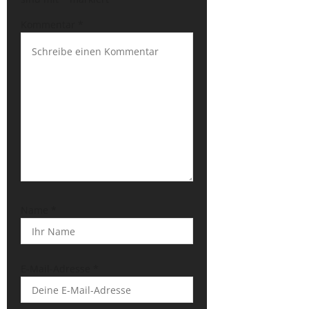
i
g
Kommentar
*
a
t
i
o
n
Name
*
E-Mail-Adresse
*