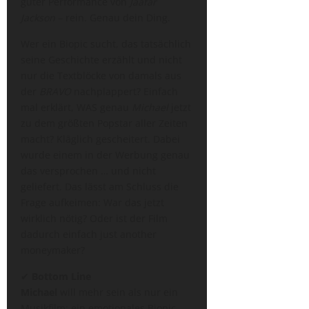
guter Performance von
Jaafar
Jackson
– rein. Genau dein Ding.
Wer ein Biopic sucht, das tatsächlich
seine Geschichte erzählt und nicht
nur die Textblöcke von damals aus
der
BRAVO
nachplappert? Einfach
mal erklärt, WAS genau
Michael
jetzt
zu dem größten Popstar aller Zeiten
macht? Kläglich gescheitert. Dabei
wurde einem in der Werbung genau
das versprochen … und nicht
geliefert. Das lässt am Schluss die
Frage aufkeimen: War das jetzt
wirklich nötig? Oder ist der Film
dadurch einfach just another
moneymaker?
✔︎
Bottom Line
Michael
will mehr sein als nur ein
Musikfilm: ein emotionales Biopic