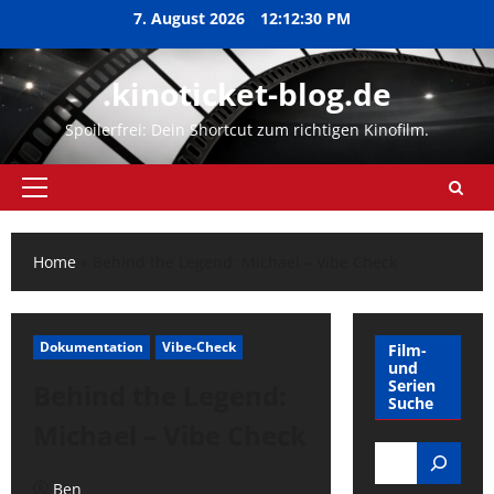
Zum
7. August 2026
12:12:31 PM
Inhalt
springen
.kinoticket-blog.de
Spoilerfrei: Dein Shortcut zum richtigen Kinofilm.
Primäres
Menü
Home
»
Behind the Legend: Michael – Vibe Check
Dokumentation
Vibe-Check
Film-
und
Serien
Behind the Legend:
Suche
Michael – Vibe Check
Search
Ben