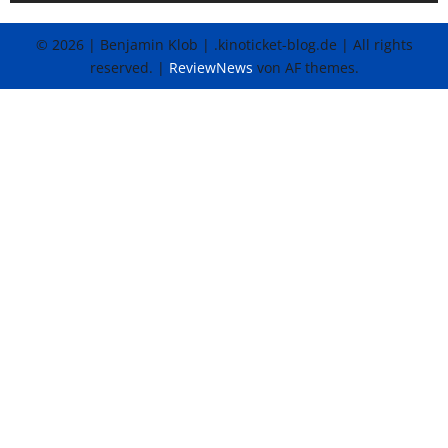
© 2026 | Benjamin Klob | .kinoticket-blog.de | All rights
reserved.
|
ReviewNews
von AF themes.