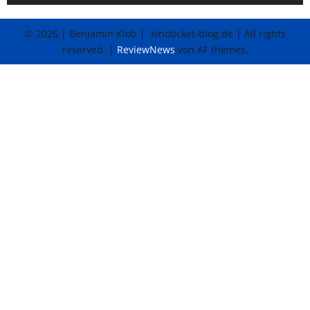
© 2026 | Benjamin Klob | .kinoticket-blog.de | All rights
reserved.
|
ReviewNews
von AF themes.