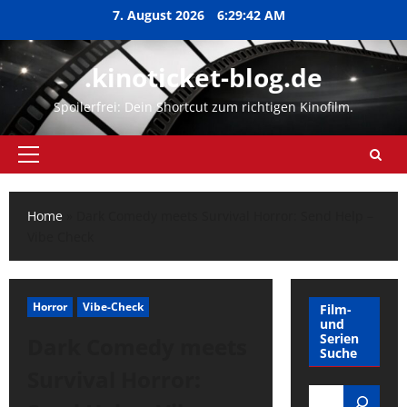
Zum
7. August 2026
6:29:42 AM
Inhalt
springen
.kinoticket-blog.de
Spoilerfrei: Dein Shortcut zum richtigen Kinofilm.
Primäres
Menü
Home
»
Dark Comedy meets Survival Horror: Send Help –
Vibe Check
Horror
Vibe-Check
Film-
und
Serien
Dark Comedy meets
Suche
Survival Horror:
Search