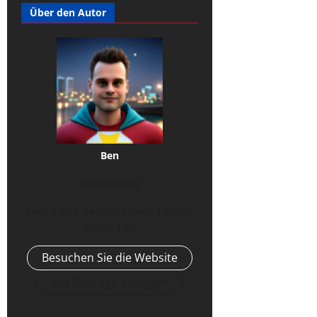
Über den Autor
Ben
Administrator
male | 42 | hamburg-lover | movie
addict | 🏳️‍🌈
Besuchen Sie die Website
Alle Beiträge anzeigen