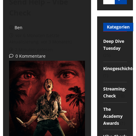
Send Help – Vibe
Check
Kategorien
Ben
vor 6 Monaten (Letzte
Deep Dive
Aktualisierung: vor 3 Monaten)
Tuesday
2 Minuten gelesen
(25)
0 Kommentare
Kinogeschichte
(1)
Streaming-
Check
(18)
The
Academy
Awards
(1)