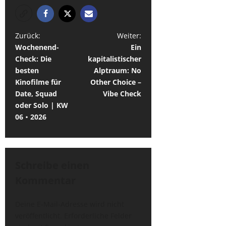
B
Zurück:
Weiter:
Wochenend-
Ein
e
Check: Die
kapitalistischer
i
besten
Alptraum: No
t
Kinofilme für
Other Choice –
Date, Squad
Vibe Check
r
oder Solo | KW
a
06・2026
g
s
n
Schreibe einen
a
Kommentar
v
Deine E-Mail-Adresse wird nicht
i
veröffentlicht.
Erforderliche Felder
g