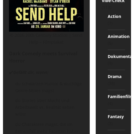
Vibe-Check
(113)
Action
(7)
© 2026 20th Century Studios | Send
Animation
Help – Filmplakat
(5)
Dark Comedy meets Survival
Dokumentat
Horror
(9)
✔️
Gefällt dir, wenn:
Drama
(38)
du schwarzen Humor & wuchtige
Genre-Mixes magst
Familienfilm
du Stories über Macht und
(4)
Arbeitswelt vs. Realität sehen
willst
Fantasy
(3)
du Charaktere magst, die im
Extremfall mehr Facetten haben