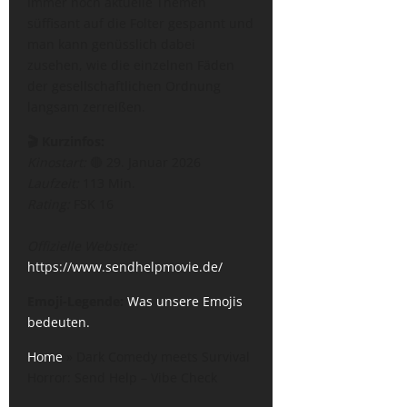
Immer noch aktuelle Themen
süffisant auf die Folter gespannt und
man kann genüsslich dabei
zusehen, wie die einzelnen Fäden
der gesellschaftlichen Ordnung
langsam zerreißen.
🎬 Kurzinfos:
Kinostart:
🔴 29. Januar 2026
Laufzeit:
113 Min.
Rating:
FSK 16
Offizielle Website:
https://www.sendhelpmovie.de/
Emoji-Legende:
Was unsere Emojis
bedeuten.
Home
»
Dark Comedy meets Survival
Horror: Send Help – Vibe Check