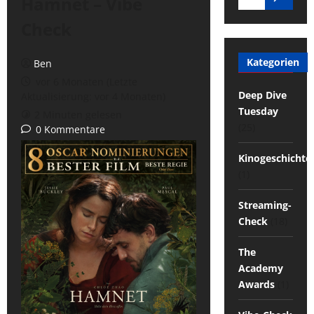
Hamnet – Vibe
Check
Kategorien
Ben
vor 6 Monaten (Letzte
Deep Dive
Aktualisierung: vor 4 Monaten)
Tuesday
2 Minuten gelesen
(25)
0 Kommentare
Kinogeschichte
(1)
Streaming-
Check
(18)
The
Academy
Awards
(1)