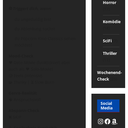
Horror
🚫
Triggert dich, wenn:
(17)
du ungeduldig bist
Komödie
(18)
du Ablenkung suchst
du Popcorn-Kino Classics sehen
SciFi
(7)
möchtest
Thriller
Mood-Check
(11)
❤️ Date-Movie (funktioniert aber
auch als 🖤 Solo-Movie)
Wochenend-
🥲 Feels (intensiv)
Check
(25)
🧩 Thinky | ⏳ Slow Burn
Genre-Realität
🧠 Anspruchsvoll
Social
Media
Abspann-Check
❌
SKIP
Instagr
Faceb
Ama
📝
Spoilerfreie Kurzkritik