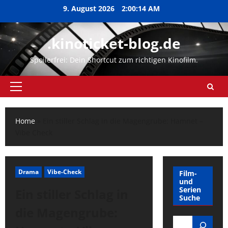
Zum
9. August 2026
2:00:15 AM
Inhalt
springen
.kinoticket-blog.de
Spoilerfrei: Dein Shortcut zum richtigen Kinofilm.
Primäres
Menü
Home
»
Ein stiller Schlag in die Magengrube: Hamnet –
Vibe Check
Drama
Vibe-Check
Film-
und
Serien
Ein stiller Schlag in
Suche
die Magengrube:
Search