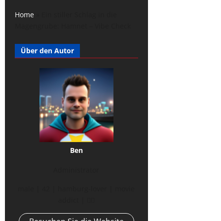
Home
»
Ein stiller Schlag in die
Magengrube: Hamnet – Vibe Check
Über den Autor
Ben
Administrator
male | 42 | hamburg-lover | movie
addict | 🏳️‍🌈