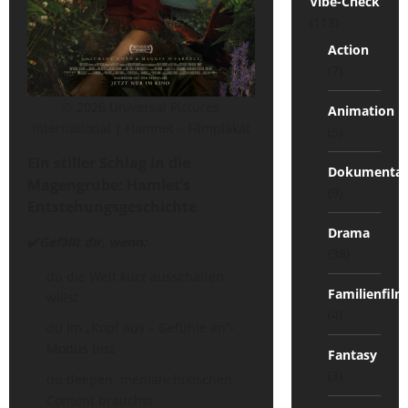
Vibe-Check
(113)
Action
(7)
© 2026 Universal Pictures
Animation
International | Hamnet – Filmplakat
(5)
Ein stiller Schlag in die
Dokumentat
Magengrube: Hamlet’s
(9)
Entstehungsgeschichte
Drama
✔️
Gefällt dir, wenn:
(38)
du die Welt kurz ausschalten
Familienfilm
willst
(4)
du im „Kopf aus – Gefühle an“-
Modus bist
Fantasy
(3)
du deepen, menlancholischen
Content brauchst