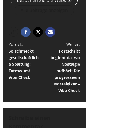
Besuchen Sie die Website
Alle Beiträge anzeigen
B
Zurück:
Weiter:
So schmeckt
Fortschritt
e
gesellschaftlich
beginnt da, wo
i
e Spaltung:
Nostalgie
t
Extrawurst –
aufhört: Die
Vibe Check
progressiven
r
Nostalgiker –
a
Vibe Check
g
s
n
Schreibe einen
a
Kommentar