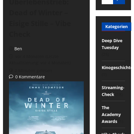
Überlebenstrieb:
Dead of Winter –
Eisige Stille – Vibe
Kategorien
Check
Deep Dive
Tuesday
Ben
(25)
vor 4 Monaten (Letzte
Aktualisierung: vor 4 Monaten)
Kinogeschichte
2 Minuten gelesen
(1)
0 Kommentare
Streaming-
Check
(18)
The
Academy
Awards
(1)