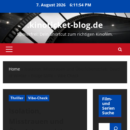
Zum
7. August 2026
6:11:54 PM
Inhalt
springen
.kinoticket-blog.de
Spoilerfrei: Dein Shortcut zum richtigen Kinofilm.
Primäres
Menü
Home
»
Isolation, Misstrauen und Überlebenstrieb: Dead
of Winter – Eisige Stille – Vibe Check
Thriller
Vibe-Check
Film-
und
Serien
Isolation,
Suche
Misstrauen und
Search