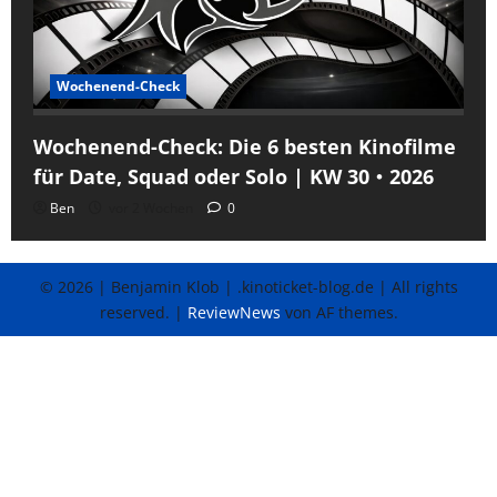
Wochenend-Check
Wochenend-Check: Die 6 besten Kinofilme
für Date, Squad oder Solo | KW 30・2026
Ben
vor 2 Wochen
0
© 2026 | Benjamin Klob | .kinoticket-blog.de | All rights
reserved.
|
ReviewNews
von AF themes.