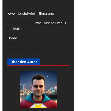
Offizielle Website:
www.deadofwinterfilm.com/
Emoji-Legende:
Was unsere Emojis
bedeuten.
Home
»
Isolation, Misstrauen und
Überlebenstrieb: Dead of Winter –
Eisige Stille – Vibe Check
Über den Autor