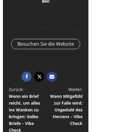
Ben
Administrator
male | 42 | hamburg-lover | movie
addict | 🏳️‍🌈
Besuchen Sie die Website
Alle Beiträge anzeigen
B
Zurück:
Weiter:
Wenn ein Brief
Wenn Mitgefühl
e
reicht, um alles
zur Falle wird:
i
ins Wanken zu
Ungeduld des
t
bringen: Gelbe
Herzens – Vibe
Briefe – Vibe
Check
r
Check