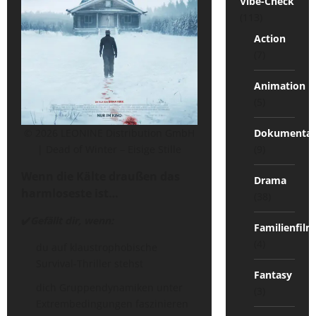
Vibe-Check
(113)
Action
(7)
Animation
(5)
Dokumentat
© 2026 LEONINE Distribution GmbH
(9)
| Dead of Winter – Eisige Stille
Wenn die Kälte draußen das
Drama
harmloseste ist…
(38)
✔️
Gefällt dir, wenn:
Familienfilm
(4)
du auf klaustrophobische
Survival-Thriller stehst
Fantasy
dich Gruppendynamiken unter
(3)
Extrembedingungen faszinieren