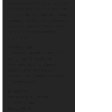
psychologischen Druck. Du weißt nie
genau, wem du trauen kannst – und
das macht die Situation zunehmend
unangenehm. Wenn er funktioniert,
dann über seine Stimmung. Wenn
nicht, fühlt er sich schnell zu
langsam an.
✔︎
Bottom Line
Ein dichter Survival-Thriller, der
weniger auf Action als auf
Misstrauen setzt – und genau
dadurch unter die Haut geht.
Langsam, kalt, unangenehm. Kein
einfacher Watch.
🎬 Kurzinfos:
Kinostart:
🔴 19. Februar 2026
Laufzeit:
97 Min.
Rating:
FSK 12