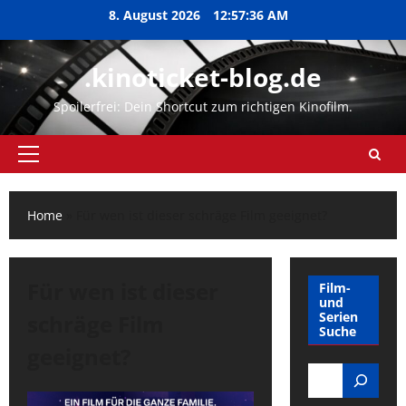
Zum
8. August 2026
12:57:37 AM
Inhalt
springen
.kinoticket-blog.de
Spoilerfrei: Dein Shortcut zum richtigen Kinofilm.
Primäres
Menü
Home
»
Für wen ist dieser schräge Film geeignet?
Für wen ist dieser
Film-
und
Serien
schräge Film
Suche
geeignet?
Search