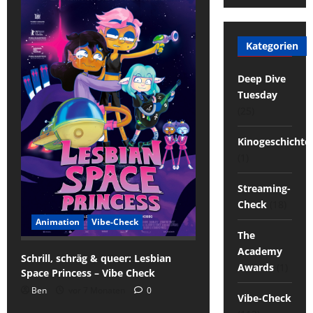
Kategorien
Deep Dive
Tuesday
(25)
Kinogeschichte
(1)
Streaming-
Check
(18)
Animation
Vibe-Check
The
Academy
Schrill, schräg & queer: Lesbian
Awards
(1)
Space Princess – Vibe Check
Ben
vor 7 Monaten
0
Vibe-Check