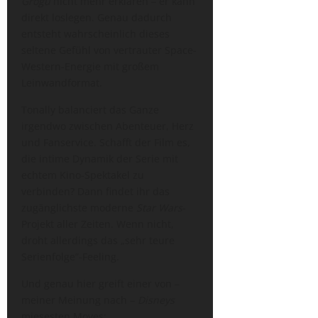
Grogu
nicht mehr erklären – er kann
direkt loslegen. Genau dadurch
entsteht wahrscheinlich dieses
seltene Gefühl von vertrauter Space-
Western-Energie mit großem
Leinwandformat.
Tonally balanciert das Ganze
irgendwo zwischen Abenteuer, Herz
und Fanservice. Schafft der Film es,
die intime Dynamik der Serie mit
echtem Kino-Spektakel zu
verbinden? Dann findet ihr das
zugänglichste moderne
Star Wars
-
Projekt aller Zeiten. Wenn nicht,
droht allerdings das „sehr teure
Serienfolge“-Feeling.
Und genau hier greift einer von –
meiner Meinung nach –
Disneys
miesesten Moves: