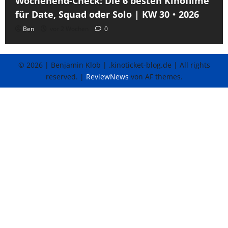
Wochenend-Check: Die 6 besten Kinofilme
für Date, Squad oder Solo | KW 30・2026
Ben
vor 2 Wochen
0
© 2026 | Benjamin Klob | .kinoticket-blog.de | All rights
reserved.
|
ReviewNews
von AF themes.