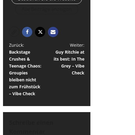
Alle Beiträge anzeigen
B
Zurück:
Weiter:
Backstage
Guy Ritchie at
e
Crushes &
its best: In The
i
Teenage Chaos:
Grey – Vibe
t
Groupies
Check
bleiben nicht
r
zum Frühstück
a
– Vibe Check
g
s
n
Schreibe einen
a
Kommentar