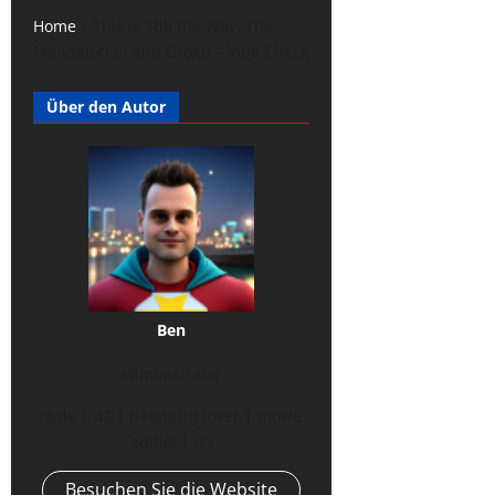
Home
»
This is Still the Way: The
Mandalorian and Grogu – Vibe Check
Über den Autor
Ben
Administrator
male | 42 | hamburg-lover | movie
addict | 🏳️‍🌈
Besuchen Sie die Website