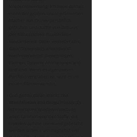
Wiederverwertung. Ich habe damals
einen der großen, oscar-prämierten
Macher von
Disney
persönlich
getroffen und durfte von ihm aus
der Nähkästchen-Plauderkiste
konsumieren. Dabei verriet er uns,
dass
Disney
stets alles überall
wiederverwertet: Bewegungen,
Formen, Figuren, Animationen und
und und. Wenn es irgendwo im
Portfolio vergraben ist, wird es im
neuen Film verwendet.
Und genau daran krankt
The
Mandalorian and Grogu
massiv: Es
ist eine teure Wiederverwertung
alter, funktionierender Stoffe, die
risikolos auf die Leinwand gebracht
werden sollen – um möglichst viel