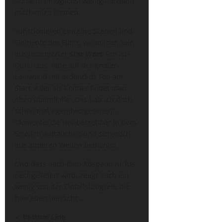
Kohle mit möglichst wenig Aufwand
machen zu können.
Funktionieren einzelne Szenen und
Elemente des Films, wenn man kein
ausgesonderter
Star Wars
-Fan ist?
Durchaus. Bitte auf der großen
Leinwand mit ordentlich Ton am
Start. Aber als Kenner findet man
eben überall die „Das hab ich doch
schon mal irgendwo gesehen“-
Momente, die unübersehbar in dem
Streifen auftauchen und sich auch
aus anderen Welten bedienen.
Und dass nach dem Abspann nichts
nachgeliefert wird, zeugt auch ein
wenig von der Einfallslosigkeit, die
hier eben herrscht…
✔︎
Bottom Line