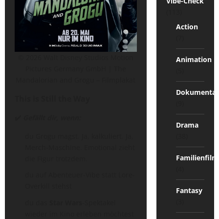
Vibe-Check
(113)
Action
(7)
© 2026 Walt Disney Studios Motion
Animation
Pictures Germany GmbH | The
(5)
Mandalorian and Grogu – Filmplakat
Dokumentat
This is Still the Way
(9)
✔️
Gefällt dir, wenn:
Drama
du Grogu magst. Ja, kalkuliert. Ja,
(38)
Merch-Maschine. Emotional zieht
Familienfilm
die Figur trotzdem.
(4)
du auf Abenteuer-Vibe statt Lore-
Overkill stehst
Fantasy
(3)
du das
Star Wars
-Spektakel
wieder im Kino erleben möchtest