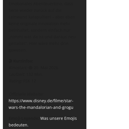
Emotionales Abenteuerkino, dass
Serie wieder zurück auf die
Leinwand katapultiert – aber eben
keine originale Innovation mehr
beinhaltet, sondern einfach nur
„nimmt was da ist und daraus neu
gestaltet“. Hier wäre mehr drin
gewesen.
🎬 Kurzinfos:
Kinostart:
🔴 20. Mai 2026
Laufzeit:
132 Min.
Rating:
FSK 12
Offizielle Website:
https://www.disney.de/filme/star-
wars-the-mandalorian-and-grogu
Emoji-Legende:
Was unsere Emojis
bedeuten.