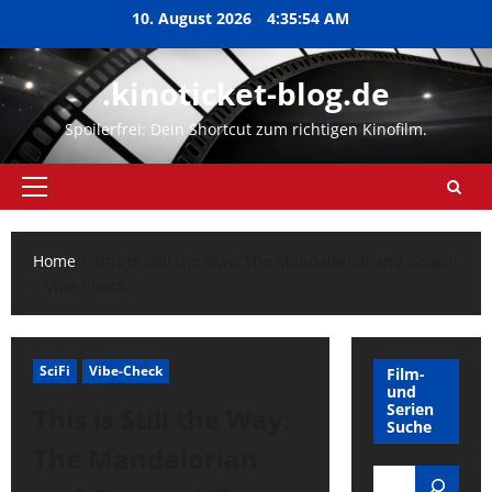
Zum
10. August 2026
4:35:55 AM
Inhalt
springen
.kinoticket-blog.de
Spoilerfrei: Dein Shortcut zum richtigen Kinofilm.
Primäres
Menü
Home
»
This is Still the Way: The Mandalorian and Grogu
– Vibe Check
SciFi
Vibe-Check
Film-
und
Serien
This is Still the Way:
Suche
The Mandalorian
Search