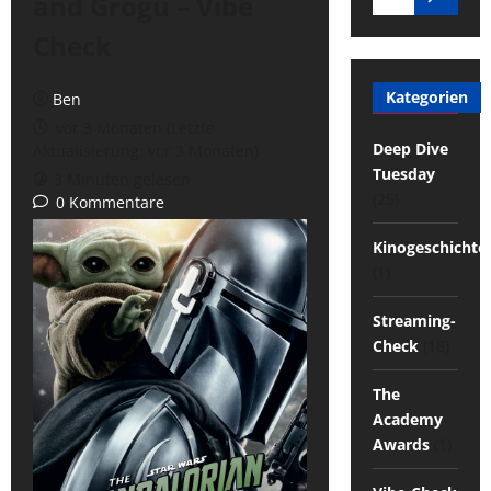
and Grogu – Vibe
Check
Kategorien
Ben
vor 3 Monaten (Letzte
Deep Dive
Aktualisierung: vor 3 Monaten)
Tuesday
3 Minuten gelesen
(25)
0 Kommentare
Kinogeschichte
(1)
Streaming-
Check
(18)
The
Academy
Awards
(1)